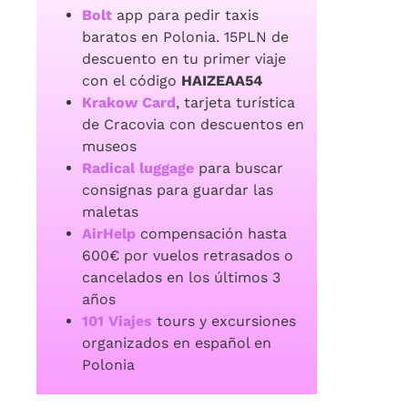
Bolt
app para pedir taxis
baratos en Polonia. 15PLN de
descuento en tu primer viaje
con el código
HAIZEAA54
Krakow Card
, tarjeta turística
de Cracovia con descuentos en
museos
Radical luggage
para buscar
consignas para guardar las
maletas
AirHelp
compensación hasta
600€ por vuelos retrasados o
cancelados en los últimos 3
años
101 Viajes
tours y excursiones
organizados en español en
Polonia