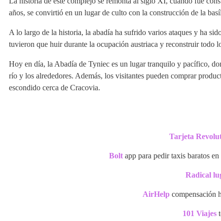
La historia de este complejo se remonta al siglo XI, cuando fue cons
años, se convirtió en un lugar de culto con la construcción de la bas
A lo largo de la historia, la abadía ha sufrido varios ataques y ha s
tuvieron que huir durante la ocupación austriaca y reconstruir todo
Hoy en día, la Abadía de Tyniec es un lugar tranquilo y pacífico, don
río y los alrededores. Además, los visitantes pueden comprar producto
escondido cerca de Cracovia.
Tarjeta Revolu
Bolt
app para pedir taxis baratos e
Radical lu
AirHelp
compensación ha
101 Viajes
t