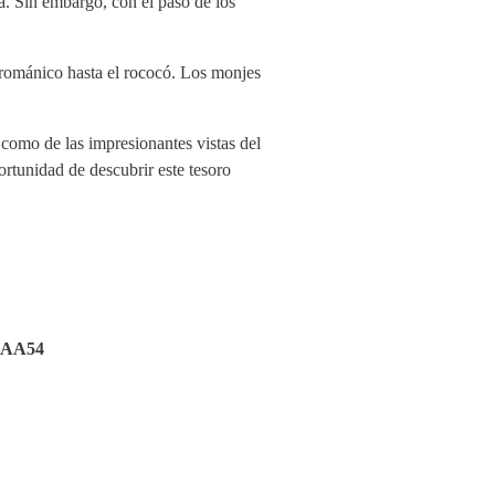
a. Sin embargo, con el paso de los
el románico hasta el rococó. Los monjes
í como de las impresionantes vistas del
ortunidad de descubrir este tesoro
AA54