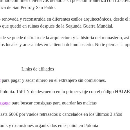
truido con fines defensivos debido a su posición fronteriza con Cracovi
ílica de San Pedro y San Pablo.
ido renovada y reconstruida en diferentes estilos arquitectónicos, desde 
 lo que quedó en ruinas después de la Segunda Guerra Mundial.
de se puede disfrutar de la arquitectura y la historia del monasterio, as
s locales y artesanales en la tienda del monasterio. No te pierdas la op
Links de afiliados
t
para pagar y sacar dinero en el extranjero sin comisiones.
n Polonia. 15PLN de descuento en tu primer viaje con el código
HAIZE
ggage
para buscar consignas para guardar las maletas
sta 600€ por vuelos retrasados o cancelados en los últimos 3 años
ours y excursiones organizados en español en Polonia