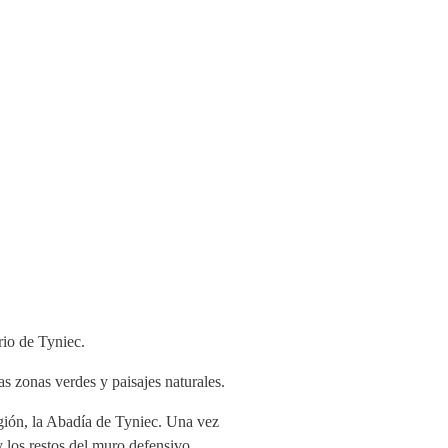
rio de Tyniec.
as zonas verdes y paisajes naturales.
región, la Abadía de Tyniec. Una vez
 y los restos del muro defensivo.