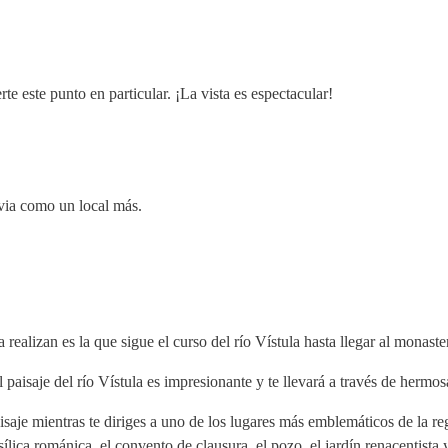
te este punto en particular. ¡La vista es espectacular!
via como un local más.
alizan es la que sigue el curso del río Vístula hasta llegar al monaste
l paisaje del río Vístula es impresionante y te llevará a través de hermos
 paisaje mientras te diriges a uno de los lugares más emblemáticos de la 
asílica románica, el convento de clausura, el pozo, el jardín renacentista